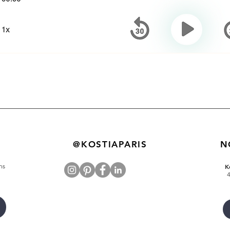
@KOSTIAPARIS
N
ns
K