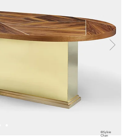
©Sylvie
Chan