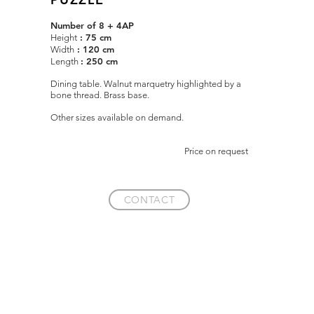
Number of 8 + 4AP
: 75 cm
Height
: 120 cm
Width
: 250 cm
Length
Dining table. Walnut marquetry highlighted by a
bone thread. Brass base.
Other sizes available on demand.
Price on request
CONTACT