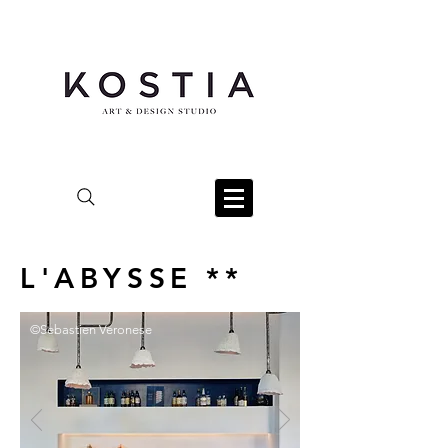
L'ABYSSE **
©Sebastien Veronese