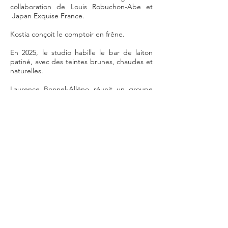
collaboration de Louis Robuchon-Abe et
Japan Exquise France.
Kostia conçoit le comptoir en frêne.
En 2025, le studio habille le bar de laiton
patiné, avec des teintes brunes, chaudes et
naturelles.
Laurence Bonnel-Alléno réunit un groupe
d’artistes contemporains internationaux
dans cet espace chaleureux et
minutieusement conçu.​
2025