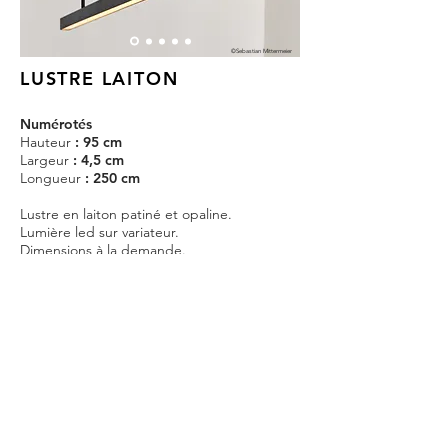
©Sebastian Mittermeier
LUSTRE LAITON
Numérotés
Hauteur
: 95 cm
Largeur
: 4,5 cm
Longueur
: 250 cm
Lustre en laiton patiné et opaline.
Lumière led sur variateur.
Dimensions à la demande.
6 400€ HT/pièce
départ atelier (livraison non incluse)
CONTACT