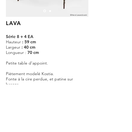
©Hervé Lewandowski
LAVA
Série 8 + 4 EA
Hauteur
: 59 cm
Largeur
: 40 cm
Longueur :
70 cm
Petite table d’appoint.
Piètement modelé Kostia.
Fonte à la cire perdue, et patine sur
bronze.
Plateau en bois laqué ou marbre.
15 000€ HT
départ atelier (livraison non incluse)
CONTACT