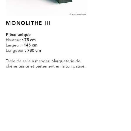
©Hervé Lewandowski
MONOLITHE III
Pièce unique
Hauteur
: 75 cm
Largeur
: 145 cm
Longueur
: 780 cm
Table de salle à manger. Marqueterie de
chêne teinté et piètement en laiton patiné.
Délai de production estimé : 2 mois.
Prix sur demande
CONTACT
@KOSTIAPARIS
@KOSTIAPARIS
NOUS CONTACTER