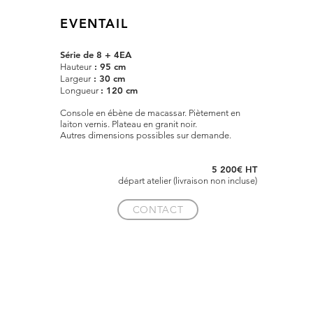
EVENTAIL
Série de 8 + 4EA
: 95 cm
Hauteur
: 30 cm
Largeur
: 120 cm
Longueur
Console en ébène de macassar. Piètement en
laiton vernis. Plateau en granit noir.
Autres dimensions possibles sur demande.
5 200€ HT
départ atelier (livraison non incluse)
CONTACT