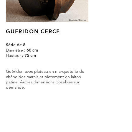
©Sebastian Mittermeier
GUERIDON CERCE
Série de 8
Diamètre
: 60 cm
Hauteur
: 75 cm
Guéridon avec plateau en marqueterie de
chêne des marais et piètement en laiton
patiné. Autres dimensions possibles sur
demande.
7 500€ HT/pièce
départ atelier (livraison non incluse)