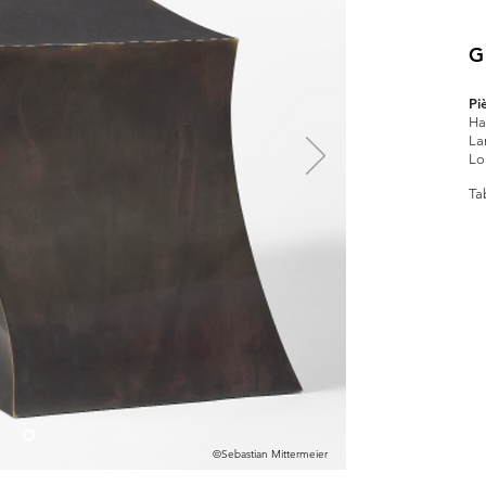
G
Pi
Ha
La
Lo
Ta
©Sebastian Mittermeier