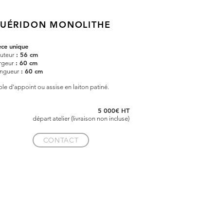
UÉRIDON
MONOLITHE
èce unique
: 56 cm
uteur
: 60 cm
rgeur
: 60 cm
ngueur
ble d'appoint ou assise en laiton patiné.
5 000€ HT
départ atelier (livraison non incluse)
CONTACT